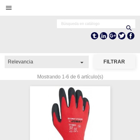


Tumblr
Linkedln
Google+
Twitter
Fa

Relevancia
FILTRAR
Mostrando 1-6 de 6 artículo(s)